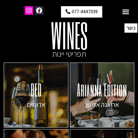
077-4447039
WINES
כשר
תפריטי יינות
RED
Arianna Edition
אריאנה אדישן
אדומים