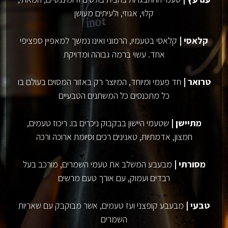
קלוי, אגוזי, ולעיתים מעושן
קלאסי |
קלאסי בטעמיו, הרמוני ואינו נמשך למאפיין ספציפי
אחד. עשוי ברמה גבוהה ומדויקת
טרואר |
חד פעמי ומיוחד, המיוצר רק באזור המסוים בעולם בו
כל מתכנסים כל המשתנים הטבעיים
מתיישן |
שטעמי היישון בבקבוק ניכרים בו. ריכוז טעמים,
חמצון, אדמתיות, טאנינים רכים וסיומת ארוכה ורכה
מסורתי |
מבעבע המשלב את טעמי השמרים, מורכב בעל
רבדים ועמוק, עם אורך טעם מרשים
טבעי |
מבעבע קופצני ועז טעמים, אשר מבוקבק עם שאריות
השמרים