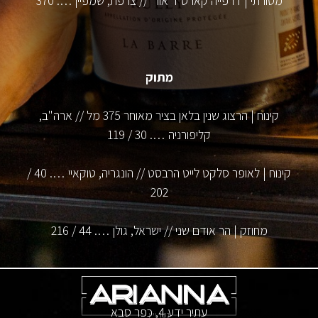
מסורתי | דרפייה קארט ד'אור // צרפת, שמפיין …. 370
מתוק
קינוח | הרצוג שנין בלאן בציר מאוחר 375 מל // ארה"ב,
קליפורניה …. 30 / 119
קינוח | לאופר סלקט לייט הרבסט // הונגריה, טוקאיי …. 40 /
202
מחוזק | הר אודם שני // ישראל, גולן …. 44 / 216
עתיר ידע 4, כפר סבא