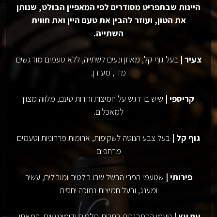
היינות שבתפריט מסודרים לפי המאפיין הבולט, שנותן
את הטון, ועוזר להבין את טעם היין ואת חווית
השתייה.
צעיר |
בעל גוף קל, מאוזן ונעים לשתייה, ללא טעמים מודגשים
מדי, מעודן.
קריספי |
שיש בו דגש על חמיצות וחדות טעם, מלווה מצוין
למאכלים.
גוף קל |
בעל צבע הנוטה לשקיפות, ארומות פרחוניות וטעמים
מרחפים
פירותי |
שטעמי הפרי הבשל שבו בולטים ומובילים, עשיר
ומענג, ובעל חמיצות נמוכה יחסית
עם עץ |
טעמי ההתבגרות בחבית בולטים ודומיננטיים, חמאתי,