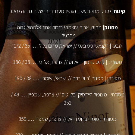
קינוח|
מתוק מרוכז ועשיר העשוי מענבים בבשלות גבוהה מאוד
מחוזק|
מתוק, ארוך ועוצמתי בזכות אחוז אלכוהול גבוה
מהרגיל
טבעי | רקנאטי פט נאט // ישראל, מרום גליל …. 35 / 172
מסורתי | קוניג קרמון ד'אלזס // צרפת, אלזס …. 38 / 186
מסורתי | פסגות 'רוזי' רוזה // ישראל, שומרון …. 38 / 190
מסורתי | מונופול היידסיק 'בלו טופ' // צרפת, שמפיין …. 49 /
252
מסורתי | פומרי ברוט רויאל // צרפת, שמפיין …. 359